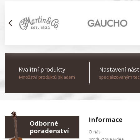
arrow_back_ios
Kvalitní produkty
Nastavení nást
Množství produktů skladem
specializovaným te
Informace
Odborné
poradenství
O nás
produktova videa