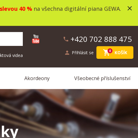
close
slevou 40 %
na všechna digitální piana GEWA.
+420 702 888 475
phone
shopping_cart
0
person
Přihlásit se
KOŠÍK
ktová videa
Akordeony
Všeobecné příslušenství
áky