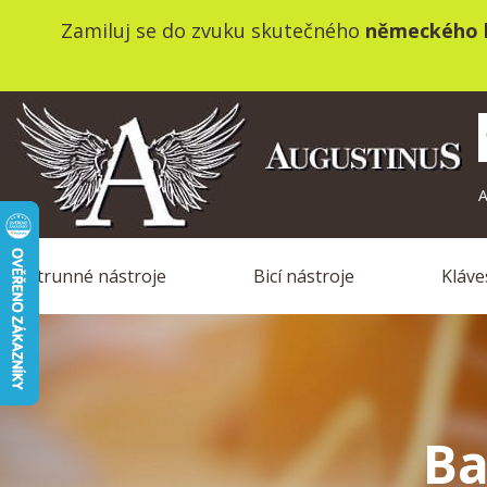
Zamiluj se do zvuku skutečného
německého k
A
Strunné nástroje
Bicí nástroje
Kláve
B