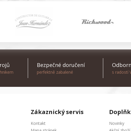
rojů
Bezpečné doručení
Odborn
chnikem
perfektně zabalené
s radostí
Zákaznický servis
Doplňk
Kontakt
Novinky
Mapa stránek
Akční zboží