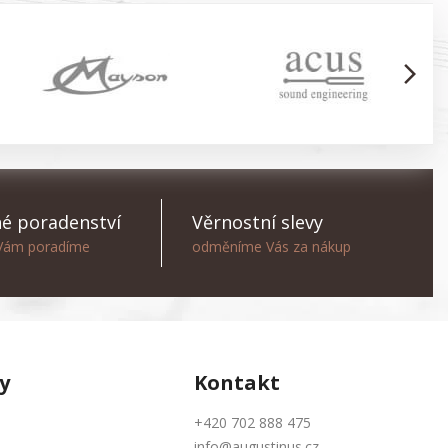
arrow_forward_ios
é poradenství
Věrnostní slevy
 Vám poradíme
odměníme Vás za nákup
y
Kontakt
+420 702 888 475
info@augustinus.cz