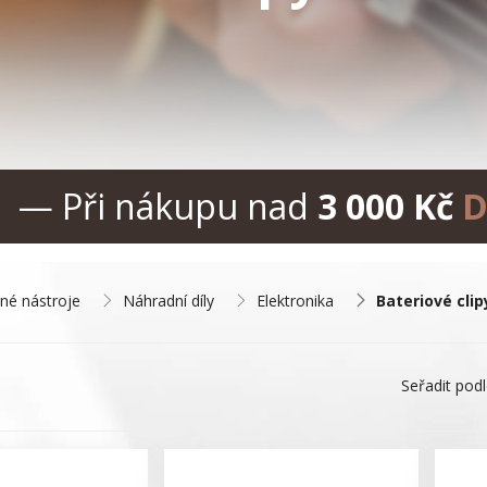
— Při nákupu nad
3 000 Kč
D
né nástroje
Náhradní díly
Elektronika
Bateriové clip
Seřadit pod