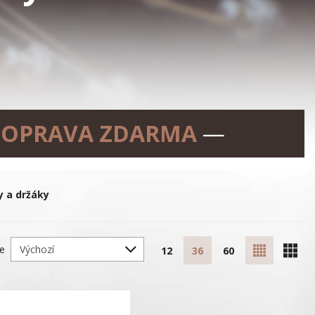
OPRAVA ZDARMA
—
y a držáky
le
12
36
60