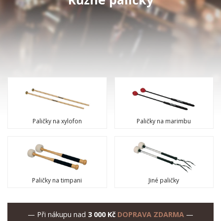
Paličky na xylofon
Paličky na marimbu
Paličky na timpani
Jiné paličky
— Při nákupu nad
3 000 Kč
DOPRAVA ZDARMA
—