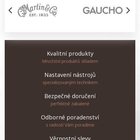
arrow_back_ios
arrow_forward_ios
Kvalitní produkty
Množství produktů skladem
Nastavení nástrojů
specializovaným technikem
Bezpečné doručení
perfektně zabalené
Odborné poradenství
s radostí Vám poradíme
Věrnostní slevy