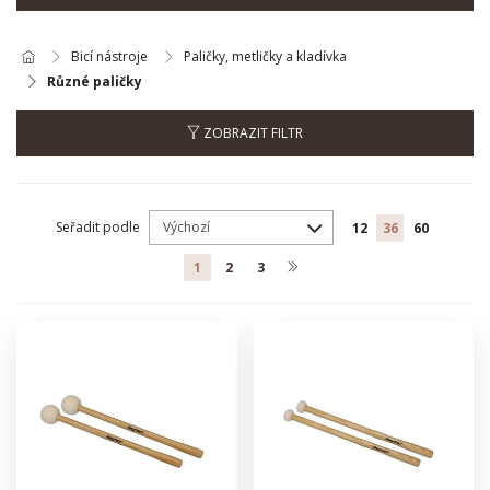
Bicí nástroje
Paličky, metličky a kladívka
Různé paličky
ZOBRAZIT FILTR
Seřadit podle
12
36
60
1
2
3