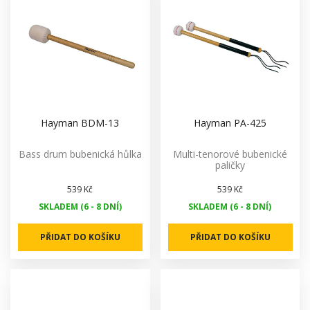
Hayman BDM-13
Hayman PA-425
Bass drum bubenická hůlka
Multi-tenorové bubenické
paličky
539 Kč
539 Kč
SKLADEM (6 - 8 DNÍ)
SKLADEM (6 - 8 DNÍ)
PŘIDAT DO KOŠÍKU
PŘIDAT DO KOŠÍKU