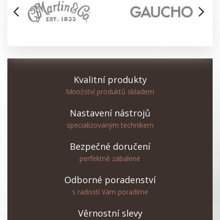
arrow_back_ios
arrow_forward_ios
Kvalitní produkty
Množství produktů skladem
Nastavení nástrojů
specializovaným technikem
Bezpečné doručení
perfektně zabalené
Odborné poradenství
s radostí Vám poradíme
Věrnostní slevy