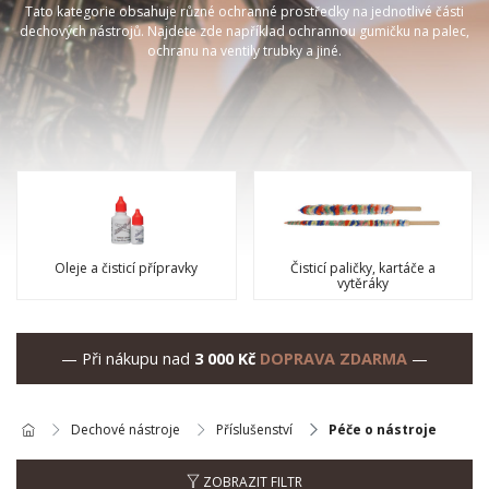
Tato kategorie obsahuje různé ochranné prostředky na jednotlivé části
dechových nástrojů. Najdete zde například ochrannou gumičku na palec,
ochranu na ventily trubky a jiné.
Oleje a čisticí přípravky
Čisticí paličky, kartáče a
vytěráky
— Při nákupu nad
3 000 Kč
DOPRAVA ZDARMA
—
Dechové nástroje
Příslušenství
Péče o nástroje
ZOBRAZIT FILTR