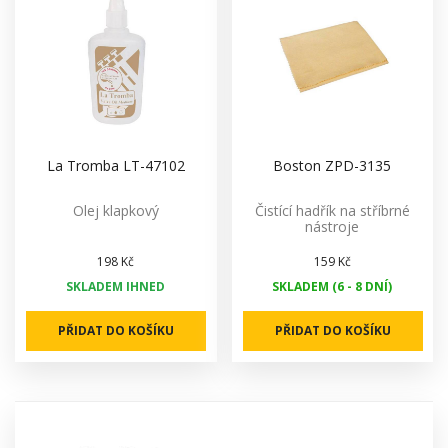
La Tromba LT-47102
Boston ZPD-3135
Olej klapkový
Čistící hadřík na stříbrné
nástroje
198 Kč
159 Kč
SKLADEM IHNED
SKLADEM (6 - 8 DNÍ)
PŘIDAT DO KOŠÍKU
PŘIDAT DO KOŠÍKU