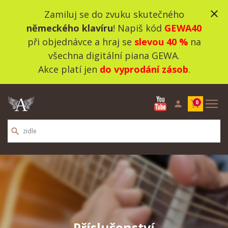
close
Zamiluj se do zvuku skutečného
německého klavíru
! Napiš kód
GEWA40
při objednávce a hraj se
slevou 40 %
na
všechna digitální piana GEWA.
Akce platí jen
do vyprodání zásob
.
person
shopping_cart
0
search
Příslušenství