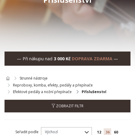
— Při nákupu nad
3 000 Kč
DOPRAVA ZDARMA
—
Strunné nástroje
Reproboxy, komba, efekty, pedály a přepínače
Efektové pedály a nožní přepínače
Příslušenství
ZOBRAZIT FILTR
Seřadit podle
12
36
60