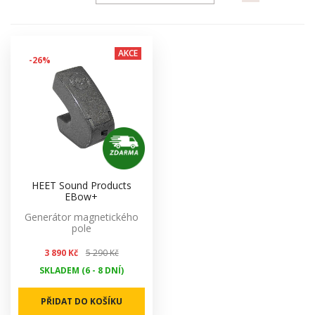
AKCE
-26%
HEET Sound Products
EBow+
Generátor magnetického
pole
3 890 Kč
5 290 Kč
SKLADEM (6 - 8 DNÍ)
PŘIDAT DO KOŠÍKU