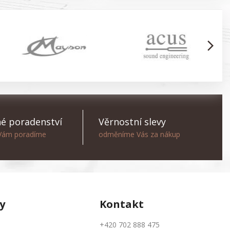
arrow_forward_ios
é poradenství
Věrnostní slevy
 Vám poradíme
odměníme Vás za nákup
y
Kontakt
+420 702 888 475