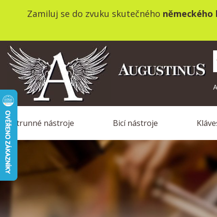
Zamiluj se do zvuku skutečného
německého k
A
Strunné nástroje
Bicí nástroje
Kláve