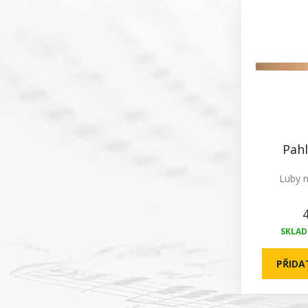
Pah
Luby n
SKLADE
PŘIDA