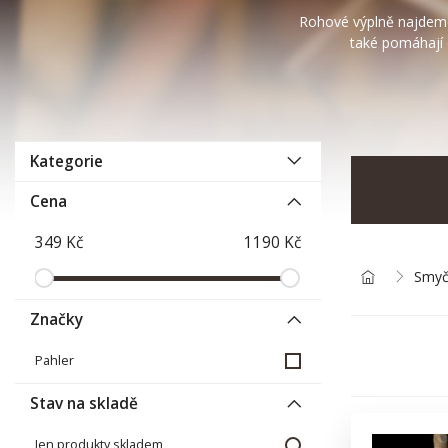
Rohové výplně najdeme u
také pomáhají 
Kategorie
Cena
Smyč
Značky
Pahler
Stav na skladě
Jen produkty skladem