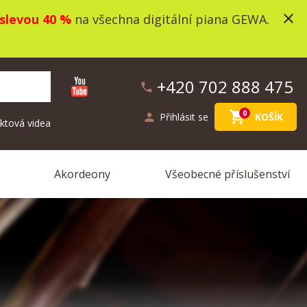
close
slevou 40 %
na všechna digitální piana GEWA.
+420 702 888 475
phone
shopping_cart
0
person
Přihlásit se
KOŠÍK
ktová videa
Akordeony
Všeobecné příslušenství