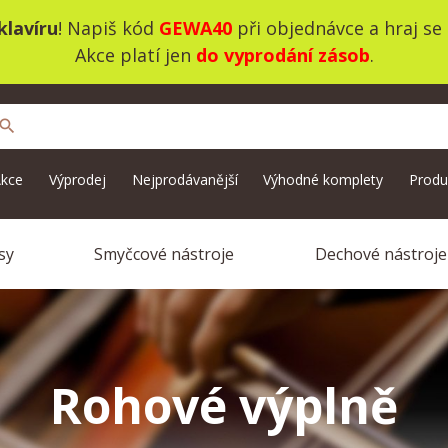
lavíru
! Napiš kód
GEWA40
při objednávce a hraj se
Akce platí jen
do vyprodání zásob
.
search
kce
Výprodej
Nejprodávanější
Výhodné komplety
Produ
sy
Smyčcové nástroje
Dechové nástroje
Rohové výplně