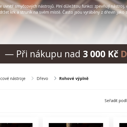
vnitř smyčcových nástrojů. Plní důležitou funkci: zpevňují nástroj, 
držet krk a struník na svém místě. Často jsou vyráběny z dřevin jako 
— Při nákupu nad
3 000 Kč
D
cové nástroje
Dřevo
Rohové výplně
Seřadit pod