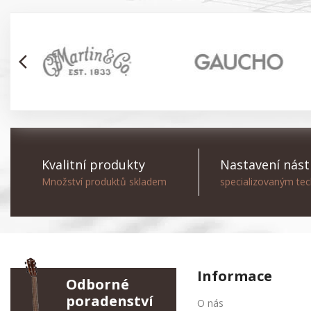
arrow_back_ios
Kvalitní produkty
Nastavení nást
Množství produktů skladem
specializovaným te
Informace
Odborné
poradenství
O nás