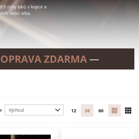
drží rohy lubů v kupce a
smrk nebo vrba.
OPRAVA ZDARMA
—
le
12
36
60