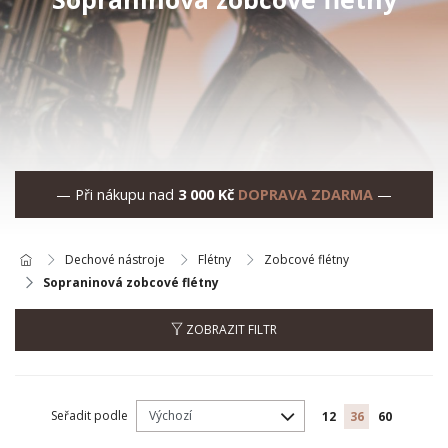
— Při nákupu nad
3 000 Kč
DOPRAVA ZDARMA
—
Dechové nástroje
Flétny
Zobcové flétny
Sopraninová zobcové flétny
ZOBRAZIT FILTR
Seřadit podle
12
36
60