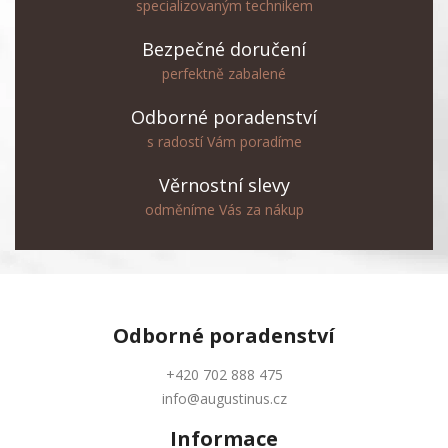
specializovaným technikem
Bezpečné doručení
perfektně zabalené
Odborné poradenství
s radostí Vám poradíme
Věrnostní slevy
odměníme Vás za nákup
Odborné
poradenství
+420 702 888 475
info@augustinus.cz
Informace