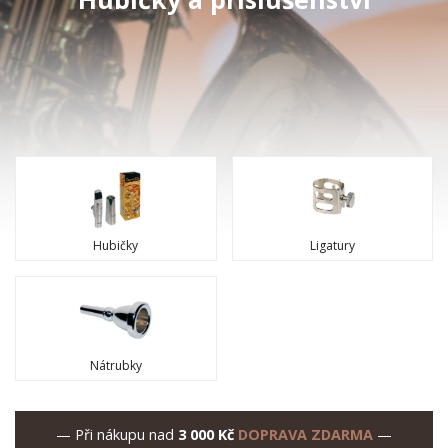
Hubičky
Ligatury
Nátrubky
— Při nákupu nad
3 000 Kč
DOPRAVA ZDARMA
—