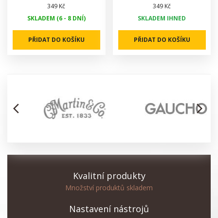
349 Kč
349 Kč
SKLADEM (6 - 8 DNÍ)
SKLADEM IHNED
PŘIDAT DO KOŠÍKU
PŘIDAT DO KOŠÍKU
arrow_back_ios
arrow_forward_ios
Kvalitní produkty
Množství produktů skladem
Nastavení nástrojů