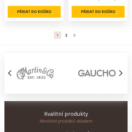
PŘIDAT DO KOŠÍKU
PŘIDAT DO KOŠÍKU
1
2
arrow_back_ios
arrow_forward_ios
Kvalitní produkty
Množství produktů skladem