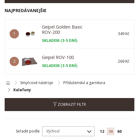
NAJPREDÁVANEJŠIE
Geipel Golden Basic
ROV-200
1
349 Kč
SKLADEM (3-5 DNÍ)
Geipel ROV-100
2
269 Kč
SKLADEM (3-5 DNÍ)
Smyčcové nástroje
Příslušenství a garnitura
Kalafuny
ZOBRAZIT FILTR
Seřadit podle
12
36
60