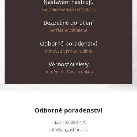
Nastavení nástrojů
specializovaným technikem
Bezpečné doručení
perfektně zabalené
Odborné poradenství
s radostí Vám poradíme
Věrnostní slevy
odměníme Vás za nákup
Odborné
poradenství
+420 702 888 475
info@augustinus.cz