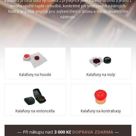
Kalafuna je tuhá látka vyrobena z pryskyřice jehličnatého stromu a jedno z
mnoha využití najde i v hudbě, konkrétně při smyčcových nástrojích.
Natírá se jí žíně smyčce pro zvýšení tření o strunu a tím se zkvalitní tón
nástroje.
Kalafuny na housle
Kalafuny na violy
Kalafuny na violoncella
Kalafuny na kontrabasy
— Při nákupu nad
3 000 Kč
DOPRAVA ZDARMA
—