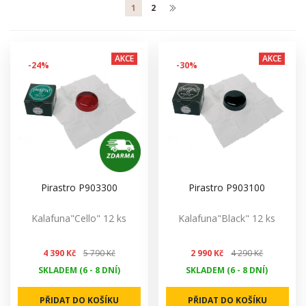
1
2
AKCE
AKCE
-24%
-30%
Pirastro P903300
Pirastro P903100
Kalafuna"Cello" 12 ks
Kalafuna"Black" 12 ks
4 390 Kč
5 790 Kč
2 990 Kč
4 290 Kč
SKLADEM (6 - 8 DNÍ)
SKLADEM (6 - 8 DNÍ)
PŘIDAT DO KOŠÍKU
PŘIDAT DO KOŠÍKU