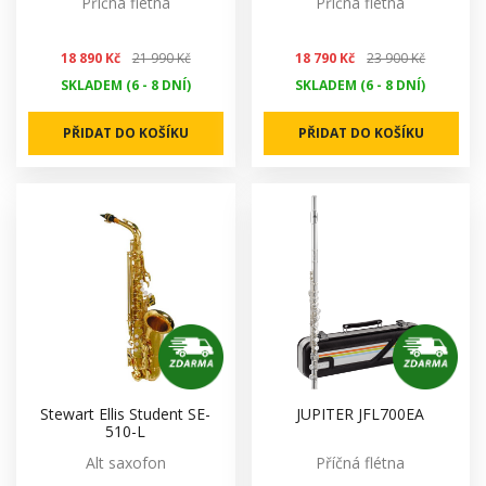
Příčná flétna
Příčná flétna
18 890 Kč
21 990 Kč
18 790 Kč
23 900 Kč
SKLADEM (6 - 8 DNÍ)
SKLADEM (6 - 8 DNÍ)
PŘIDAT DO KOŠÍKU
PŘIDAT DO KOŠÍKU
Stewart Ellis Student SE-
JUPITER JFL700EA
510-L
Alt saxofon
Příčná flétna