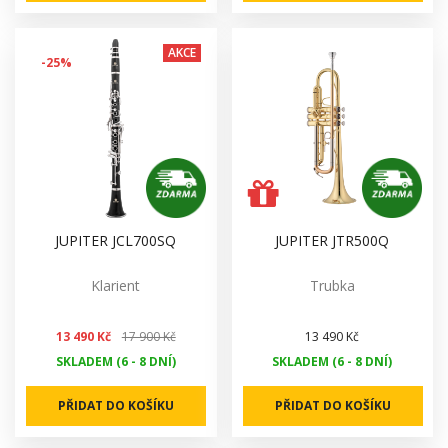
AKCE
-25%
JUPITER JCL700SQ
JUPITER JTR500Q
Klarient
Trubka
13 490 Kč
17 900 Kč
13 490 Kč
SKLADEM (6 - 8 DNÍ)
SKLADEM (6 - 8 DNÍ)
PŘIDAT DO KOŠÍKU
PŘIDAT DO KOŠÍKU