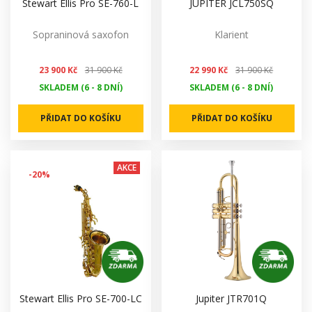
Stewart Ellis Pro SE-760-L
JUPITER JCL750SQ
Sopraninová saxofon
Klarient
23 900 Kč
31 900 Kč
22 990 Kč
31 900 Kč
SKLADEM (6 - 8 DNÍ)
SKLADEM (6 - 8 DNÍ)
PŘIDAT DO KOŠÍKU
PŘIDAT DO KOŠÍKU
AKCE
-20%
Stewart Ellis Pro SE-700-LC
Jupiter JTR701Q