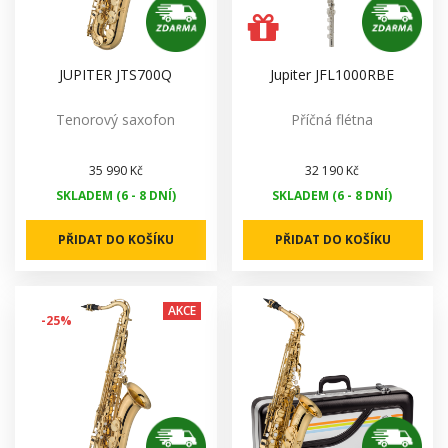
JUPITER JTS700Q
Jupiter JFL1000RBE
Tenorový saxofon
Příčná flétna
35 990 Kč
32 190 Kč
SKLADEM (6 - 8 DNÍ)
SKLADEM (6 - 8 DNÍ)
PŘIDAT DO KOŠÍKU
PŘIDAT DO KOŠÍKU
AKCE
-25%