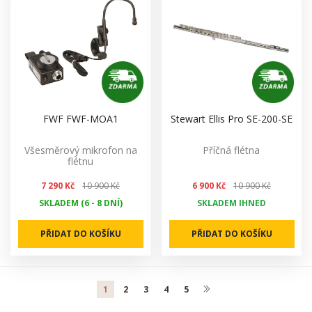
FWF FWF-MOA1
Stewart Ellis Pro SE-200-SE
Všesměrový mikrofon na
Příčná flétna
flétnu
7 290 Kč
10 900 Kč
6 900 Kč
10 900 Kč
SKLADEM (6 - 8 DNÍ)
SKLADEM IHNED
PŘIDAT DO KOŠÍKU
PŘIDAT DO KOŠÍKU
1
2
3
4
5