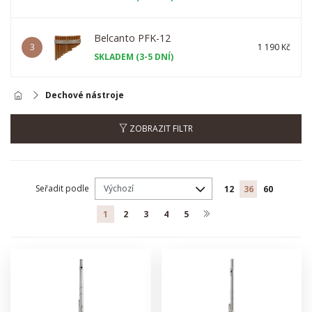
Belcanto PFK-12
3
1 190 Kč
SKLADEM (3-5 DNÍ)
Dechové nástroje
ZOBRAZIT FILTR
Seřadit podle
12
36
60
1
2
3
4
5