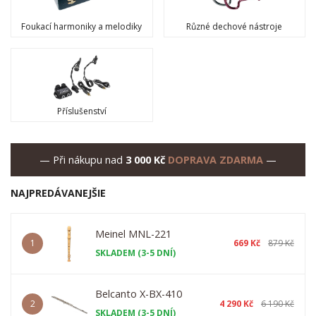
Foukací harmoniky a melodiky
Různé dechové nástroje
Příslušenství
— Při nákupu nad
3 000 Kč
DOPRAVA ZDARMA
—
NAJPREDÁVANEJŠIE
Meinel MNL-221
1
669 Kč
879 Kč
SKLADEM (3-5 DNÍ)
Belcanto X-BX-410
2
4 290 Kč
6 190 Kč
SKLADEM (3-5 DNÍ)