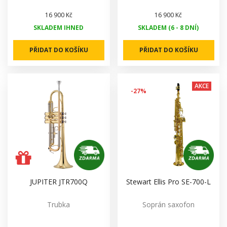
16 900 Kč
16 900 Kč
SKLADEM IHNED
SKLADEM (6 - 8 DNÍ)
PŘIDAT DO KOŠÍKU
PŘIDAT DO KOŠÍKU
AKCE
-27%
JUPITER JTR700Q
Stewart Ellis Pro SE-700-L
Trubka
Soprán saxofon