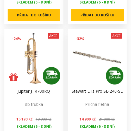
SKLADEM (6 - 8 DNÍ)
SKLADEM (6 - 8 DNÍ)
PŘIDAT DO KOŠÍKU
PŘIDAT DO KOŠÍKU
AKCE
AKCE
-24%
-32%
Jupiter JTR700RQ
Stewart Ellis Pro SE-240-SE
Bb trubka
Příčná flétna
15 190 Kč
19 900 Kč
14 900 Kč
21 900 Kč
SKLADEM (6 - 8 DNÍ)
SKLADEM (6 - 8 DNÍ)