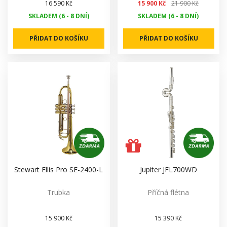
16 590 Kč
15 900 Kč
21 900 Kč
SKLADEM (6 - 8 DNÍ)
SKLADEM (6 - 8 DNÍ)
PŘIDAT DO KOŠÍKU
PŘIDAT DO KOŠÍKU
Stewart Ellis Pro SE-2400-L
Jupiter JFL700WD
Trubka
Příčná flétna
15 900 Kč
15 390 Kč