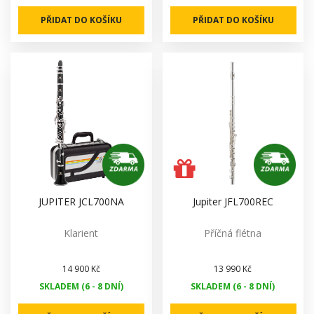
PŘIDAT DO KOŠÍKU
PŘIDAT DO KOŠÍKU
JUPITER JCL700NA
Jupiter JFL700REC
Klarient
Příčná flétna
14 900 Kč
13 990 Kč
SKLADEM (6 - 8 DNÍ)
SKLADEM (6 - 8 DNÍ)