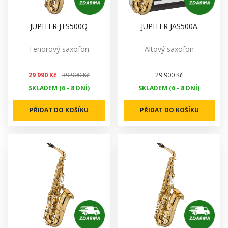
JUPITER JTS500Q
JUPITER JAS500A
Tenorový saxofon
Altový saxofon
29 990 Kč
39 900 Kč
29 900 Kč
SKLADEM (6 - 8 DNÍ)
SKLADEM (6 - 8 DNÍ)
PŘIDAT DO KOŠÍKU
PŘIDAT DO KOŠÍKU