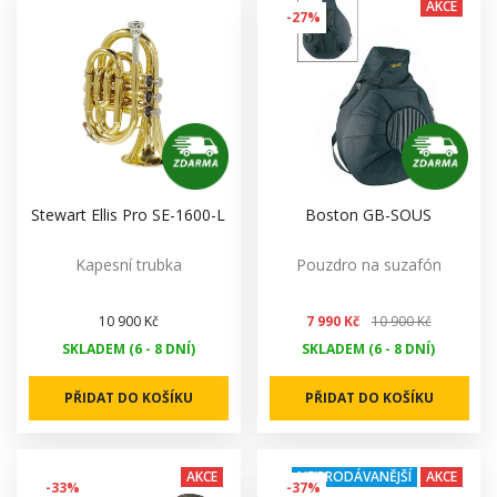
AKCE
-27%
Stewart Ellis Pro SE-1600-L
Boston GB-SOUS
Kapesní trubka
Pouzdro na suzafón
10 900 Kč
7 990 Kč
10 900 Kč
SKLADEM (6 - 8 DNÍ)
SKLADEM (6 - 8 DNÍ)
PŘIDAT DO KOŠÍKU
PŘIDAT DO KOŠÍKU
AKCE
NEJPRODÁVANĚJŠÍ
AKCE
-33%
-37%