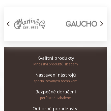
arrow_back_ios
arrow_forward_ios
Kvalitní produkty
Množství produktů skladem
Nastavení nástrojů
specializovaným technikem
Bezpečné doručení
perfektně zabalené
Odborné poradenství