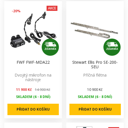
AKCE
-20%
FWF FWF-MDA22
Stewart Ellis Pro SE-200-
SEU
Dvojitý mikrofon na
Příčná flétna
nástroje
11 900 Kč
14 900 Kč
10 900 Kč
SKLADEM (6 - 8 DNÍ)
SKLADEM (6 - 8 DNÍ)
PŘIDAT DO KOŠÍKU
PŘIDAT DO KOŠÍKU