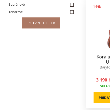
Sopránové
-14%
Tenorové
POTVRDIT FILTR
Koral
U
Baryto
3 190 
SKLADE
PŘIDA