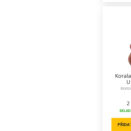
Koral
U
Konce
2
SKLADE
PŘIDA