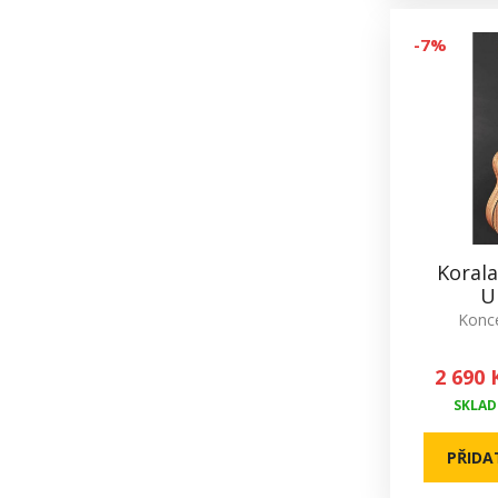
-7%
Koral
U
Konce
2 690 
SKLADE
PŘIDA