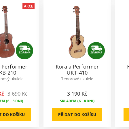
AKCE
a Performer
Korala Performer
KB-210
UKT-410
nový ukulele
Tenorové ukulele
Kč
3 690 Kč
3 190 Kč
M (6 - 8 DNÍ)
SKLADEM (6 - 8 DNÍ)
T DO KOŠÍKU
PŘIDAT DO KOŠÍKU