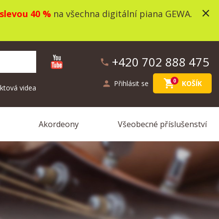
close
slevou 40 %
na všechna digitální piana GEWA.
+420 702 888 475
phone
shopping_cart
0
person
Přihlásit se
KOŠÍK
ktová videa
Akordeony
Všeobecné příslušenství