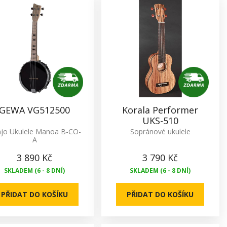
GEWA VG512500
Korala Performer
UKS-510
jo Ukulele Manoa B-CO-
Sopránové ukulele
A
3 890 Kč
3 790 Kč
SKLADEM (6 - 8 DNÍ)
SKLADEM (6 - 8 DNÍ)
PŘIDAT DO KOŠÍKU
PŘIDAT DO KOŠÍKU