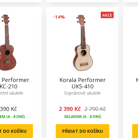
AKCE
-14%
a Performer
Korala Performer
KC-210
UKS-410
rtní ukulele
Sopránové ukulele
 390 Kč
2 390 Kč
2 790 Kč
M (6 - 8 DNÍ)
SKLADEM (6 - 8 DNÍ)
T DO KOŠÍKU
PŘIDAT DO KOŠÍKU