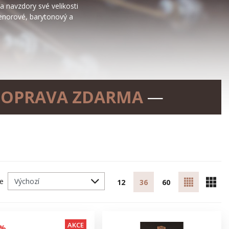
 a navzdory své velikosti
tenorové, barytonový a
OPRAVA ZDARMA
—
le
12
36
60
AKCE
2%