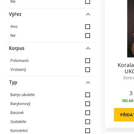
Ne
Výřez
Ano
Ne
Korpus
Polomasív
Koral
Vrstvený
UKC
Konce
Typ
3
Banjo ukulele
SKLADE
Barytonový
Basové
PŘIDA
Guitalele
Koncertní