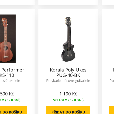
a Performer
Korala Poly Ukes
KS-110
PUG-40-BK
nové ukulele
Polykarbonátové guitarlele
Po
 590 Kč
1 190 Kč
M (6 - 8 DNÍ)
SKLADEM (6 - 8 DNÍ)
T DO KOŠÍKU
PŘIDAT DO KOŠÍKU