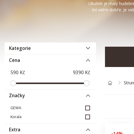
Ukulele je malý hudební 
zní velmi dobře. Je v
Kategorie
Cena
Strun
Značky
GEWA
Korala
Extra
-14%