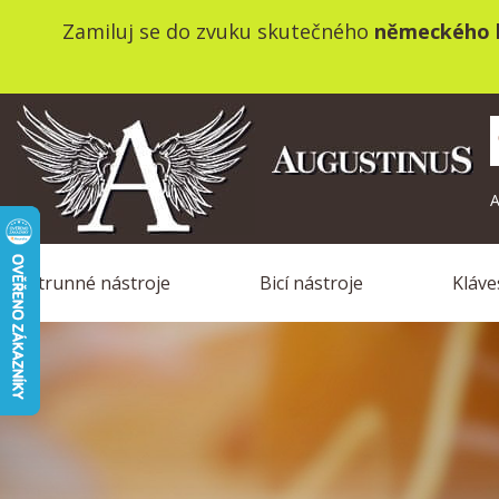
Zamiluj se do zvuku skutečného
německého k
A
Strunné nástroje
Bicí nástroje
Kláve