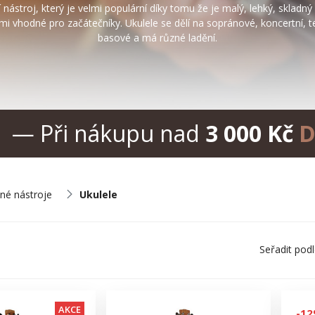
nástroj, který je velmi populární díky tomu že je malý, lehký, skladný
elmi vhodné pro začátečníky. Ukulele se dělí na sopránové, koncertní, 
basové a má různé ladění.
— Při nákupu nad
3 000 Kč
D
né nástroje
Ukulele
Seřadit pod
AKCE
-1