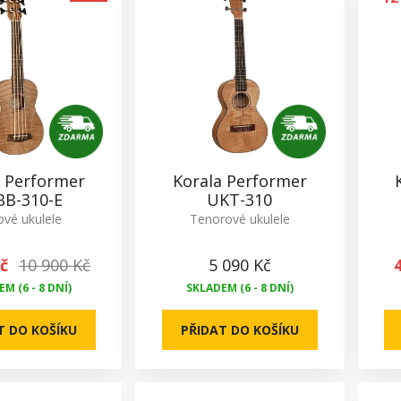
a Performer
Korala Performer
B-310-E
UKT-310
vé ukulele
Tenorové ukulele
Kč
10 900 Kč
5 090 Kč
M (6 - 8 DNÍ)
SKLADEM (6 - 8 DNÍ)
T DO KOŠÍKU
PŘIDAT DO KOŠÍKU