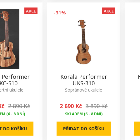
AKCE
AKCE
-31%
a Performer
Korala Performer
KC-510
UKS-310
rtní ukulele
Sopránové ukulele
Kč
2 890 Kč
2 690 Kč
3 890 Kč
M (6 - 8 DNÍ)
SKLADEM (6 - 8 DNÍ)
T DO KOŠÍKU
PŘIDAT DO KOŠÍKU