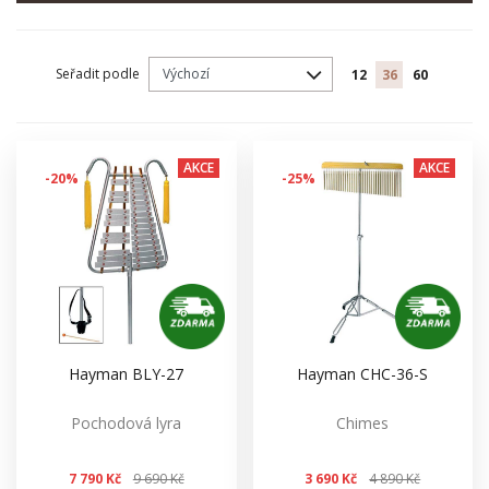
Seřadit podle
12
36
60
AKCE
AKCE
-20%
-25%
Hayman BLY-27
Hayman CHC-36-S
Pochodová lyra
Chimes
7 790 Kč
9 690 Kč
3 690 Kč
4 890 Kč