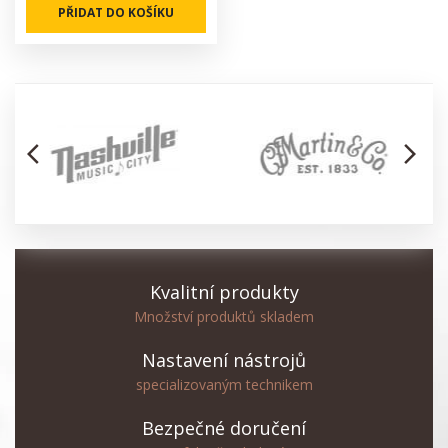
PŘIDAT DO KOŠÍKU
arrow_back_ios
arrow_forward_ios
Kvalitní produkty
Množství produktů skladem
Nastavení nástrojů
specializovaným technikem
Bezpečné doručení