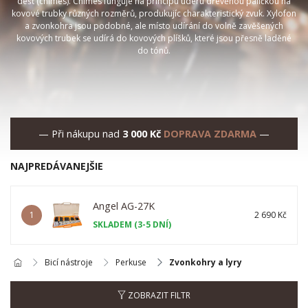
déšť (chimes). Chimes funguje na principu úderu dřevěnou paličkou na
kovové trubky různých rozměrů, produkujíc charakteristický zvuk. Xylofon
a zvonkohra jsou podobné, ale místo udírání do volně zavěšených
kovových trubek se udírá do kovových plíšků, které jsou přesně laděné
do tónů.
— Při nákupu nad
3 000 Kč
DOPRAVA ZDARMA
—
NAJPREDÁVANEJŠIE
Angel AG-27K
1
2 690 Kč
SKLADEM (3-5 DNÍ)
Bicí nástroje
Perkuse
Zvonkohry a lyry
ZOBRAZIT FILTR