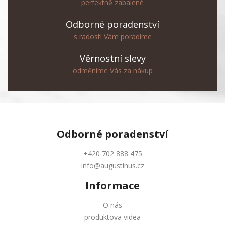
perfektně zabalené
Odborné poradenství
s radostí Vám poradíme
Věrnostní slevy
odměníme Vás za nákup
Odborné
poradenství
+420 702 888 475
info@augustinus.cz
Informace
O nás
produktova videa