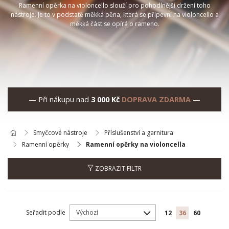
Ramenní opěrka na violoncello slouží pro pohodlnější držení toho
nástroje. Je to v podstatě měkká pěna, která se připevní na violoncello a
měkká část se opírá o rameno.
— Při nákupu nad
3 000 Kč
DOPRAVA ZDARMA
—
Smyčcové nástroje
Příslušenství a garnitura
Ramenní opěrky
Ramenní opěrky na violoncella
ZOBRAZIT FILTR
Seřadit podle
12
36
60