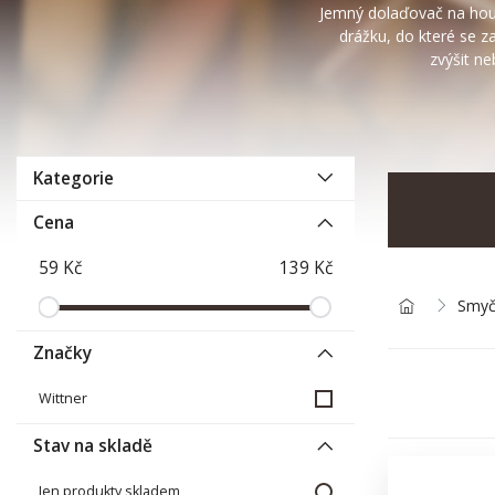
Jemný dolaďovač na hous
drážku, do které se z
zvýšit ne
Kategorie
Cena
Smyč
Značky
Wittner
Stav na skladě
Jen produkty skladem