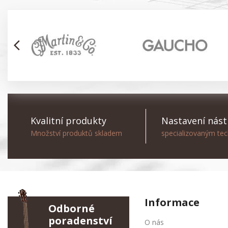
arrow_back_ios
Kvalitní produkty
Nastavení nást
Množství produktů skladem
specializovaným te
Informace
Odborné
poradenství
O nás