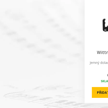
Witt
Jemný dola
SKL
PŘIDA