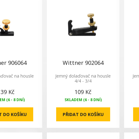
ner 906064
Wittner 902064
aďovač na housle
Jemný dolaďovač na housle
Je
4/4 - 3/4
139 Kč
109 Kč
M (6 - 8 DNÍ)
SKLADEM (6 - 8 DNÍ)
T DO KOŠÍKU
PŘIDAT DO KOŠÍKU