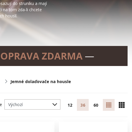
azují do struníku a mají
i na tom zda-li chcete
ch houslí.
OPRAVA ZDARMA
—
Jemné dolaďovače na housle
le
12
36
60