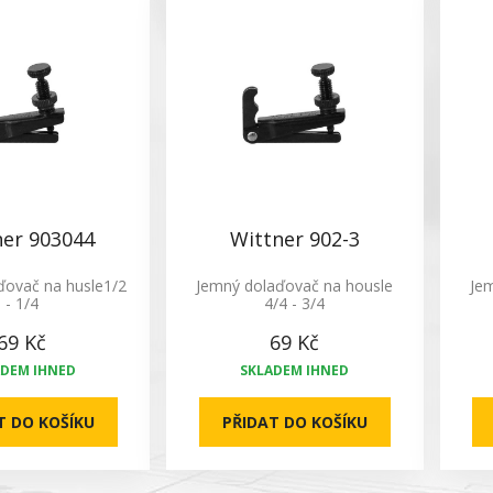
ner 903044
Wittner 902-3
ďovač na husle1/2
Jemný dolaďovač na housle
Je
- 1/4
4/4 - 3/4
69 Kč
69 Kč
ADEM IHNED
SKLADEM IHNED
T DO KOŠÍKU
PŘIDAT DO KOŠÍKU