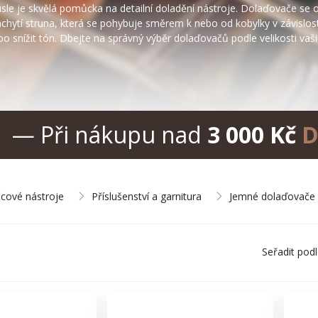
le je skvělá pomůcka na detailní doladění nástroje. Dolaďovače se os
achytí struna, která se pohybuje směrem k nebo od kobylky v závislost
bo snížit tón. Dbejte na správný výběr dolaďovačů podle velikosti vaši
— Při nákupu nad
3 000 Kč
D
cové nástroje
Příslušenství a garnitura
Jemné dolaďovače
Seřadit pod