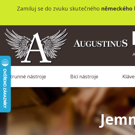
Zamiluj se do zvuku skutečného
německého k
A
Strunné nástroje
Bicí nástroje
Kláve
Jem