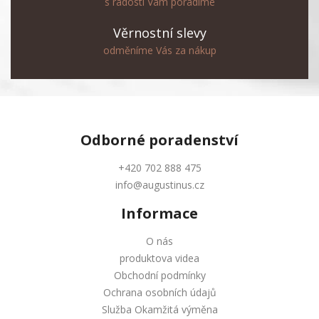
s radostí Vám poradíme
Věrnostní slevy
odměníme Vás za nákup
Odborné
poradenství
+420 702 888 475
info@augustinus.cz
Informace
O nás
produktova videa
Obchodní podmínky
Ochrana osobních údajů
Služba Okamžitá výměna