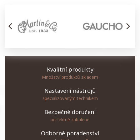
arrow_back_ios
arrow_forward_ios
Kvalitní produkty
Množství produktů skladem
Nastavení nástrojů
specializovaným technikem
Bezpečné doručení
perfektně zabalené
Odborné poradenství