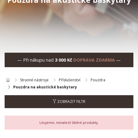
— Při nákupu nad
3 000 Kč
DOPRAVA ZDARMA
—
Strunné nástroje
Příslušenství
Pouzdra
Pouzdra na akustické baskytary
ZOBRAZIT FILTR
Litujeme, nenalezli žádné produkty.