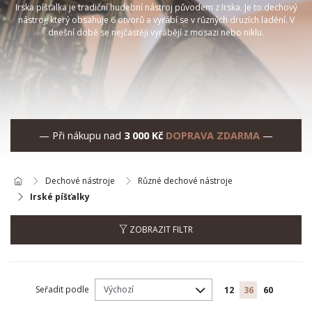
Irska píšťalka je tradiční hudební nástroj původem z Irska. Je to dechový
nástroj, který obsahuje 6 otvorů a vyrábí se v různých druzích ladění. V
dnešní době se nejčastěji vyrábějí z mosazi nebo niklu.
— Při nákupu nad
3 000 Kč
DOPRAVA ZDARMA
—
Dechové nástroje
Různé dechové nástroje
Irské píšťalky
ZOBRAZIT FILTR
Seřadit podle
12
36
60