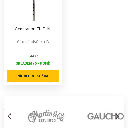
Generation FL-D-NI
Cínová píšťalka D
299 Kč
SKLADEM (6 - 8 DNÍ)
PŘIDAT DO KOŠÍKU
arrow_back_ios
arrow_forward_ios