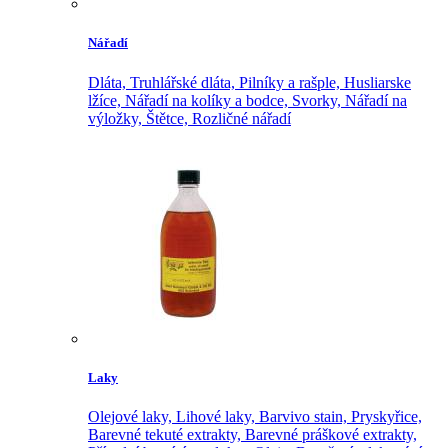
Nářadí
Dláta,
Truhlářské dláta,
Pilníky a rašple,
Husliarske
lžíce,
Nářadí na kolíky a bodce,
Svorky,
Nářadí na
výložky,
Štětce,
Rozličné nářadí
Laky
Olejové laky,
Lihové laky,
Barvivo stain,
Pryskyřice,
Barevné tekuté extrakty,
Barevné práškové extrakty,