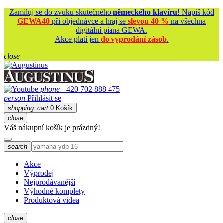
Zamiluj se do zvuku skutečného
německého klavíru
! Napiš kód
GEWA40
při objednávce a hraj se
slevou 40 %
na všechna
digitální piana GEWA.
Akce platí jen
do vyprodání zásob
.
close
phone
+420 702 888 475
person
Přihlásit se
shopping_cart
0
Košík
close
Váš nákupní košík je prázdný!
search
Akce
Výprodej
Nejprodávanější
Výhodné komplety
Produktová videa
close