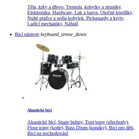
Těla, krky a dřevo,
Tremola, kobylky a struníky,
Elektronika,
Hardware,
Lak a barva,
Otočné knoflíky,
Nulté pražce a sedla kobylek,
Pickguardy a kryty,
Ladící mechaniky,
Nářadí
Bicí nástroje
keyboard_arrow_down
Akustické bicí
Akustické bicí,
Snare bubny,
Tom tomy (přechody),
Floor tomy (kotle),
Bass Drum (kopáky),
Bicí pro děti,
Bicí na pochodování