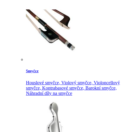
Smyčce
Houslové smyčce,
Violový smyčce,
Violoncellový
smyčce,
Kontrabasové smyčce,
Barokní smyčce,
Náhradní díly na smyčce