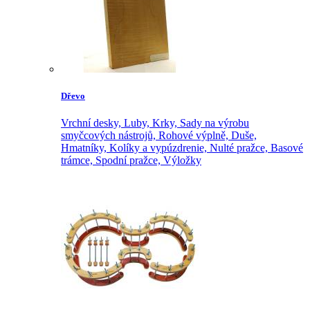
Dřevo
Vrchní desky,
Luby,
Krky,
Sady na výrobu
smyčcových nástrojů,
Rohové výplně,
Duše,
Hmatníky,
Kolíky a vypúzdrenie,
Nulté pražce,
Basové
trámce,
Spodní pražce,
Výložky