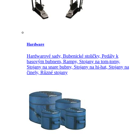
Hardware
Hardwarové sady,
Bubenické stoličky,
Pedály k
basovým bubnem,
Rampy,
Stojany na tom-tomy,
Stojany na snare bubny,
Stojany na hi-hat,
Stojany na
činely,
Různé stojany