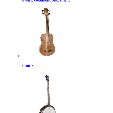
kytary,
Guitarlele,
Slož si sám
Ukulele