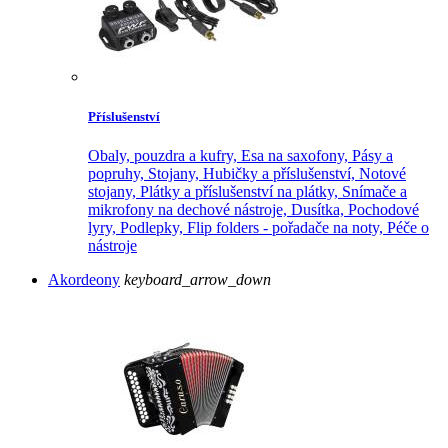
Příslušenství
Obaly, pouzdra a kufry,
Esa na saxofony,
Pásy a
popruhy,
Stojany,
Hubičky a příslušenství,
Notové
stojany,
Plátky a příslušenství na plátky,
Snímače a
mikrofony na dechové nástroje,
Dusítka,
Pochodové
lyry,
Podlepky,
Flip folders - pořadače na noty,
Péče o
nástroje
Akordeony
keyboard_arrow_down