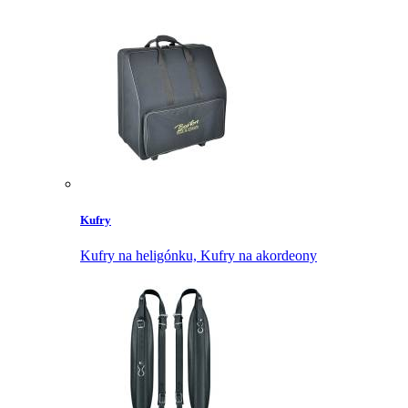
Kufry
Kufry na heligónku,
Kufry na akordeony