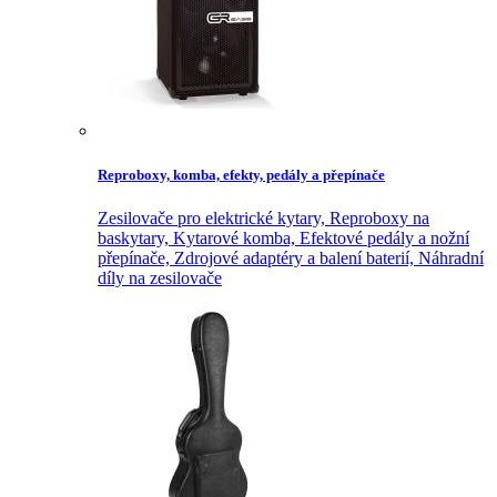
Reproboxy, komba, efekty, pedály a přepínače
Zesilovače pro elektrické kytary,
Reproboxy na
baskytary,
Kytarové komba,
Efektové pedály a nožní
přepínače,
Zdrojové adaptéry a balení baterií,
Náhradní
díly na zesilovače