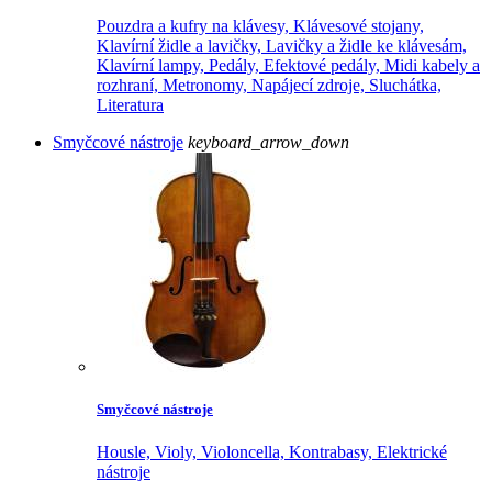
Pouzdra a kufry na klávesy,
Klávesové stojany,
Klavírní židle a lavičky,
Lavičky a židle ke klávesám,
Klavírní lampy,
Pedály,
Efektové pedály,
Midi kabely a
rozhraní,
Metronomy,
Napájecí zdroje,
Sluchátka,
Literatura
Smyčcové nástroje
keyboard_arrow_down
Smyčcové nástroje
Housle,
Violy,
Violoncella,
Kontrabasy,
Elektrické
nástroje