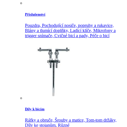
Příslušenství
Pouzdra,
Pochodující nosiče, popruhy a rukavice,
Blány a tlumící doplňky,
Ladící klíče,
Mikrofony a
trigger snímače,
Cvičné bicí a pady,
Péče o bicí
Díly k bicím
Ráfky a obruče,
Šrouby a matice,
Tom-tom držáky,
Díly ke stojanům,
Různé