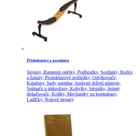
Příslušenství a garnitura
Stojany,
Ramenní opěrky,
Podbradky,
Sordinky,
Bodce
a žaludy,
Protiskluzové podložky,
Odvlkovače,
Kalafuny,
Sady garnitur,
Správné držení nástroje,
Snímače a mikrofony,
Kobylky,
Struníky,
Jemné
dolaďovače,
Kolíky,
Mechaniky na kontrabasy,
Ladičky,
Notové stojany