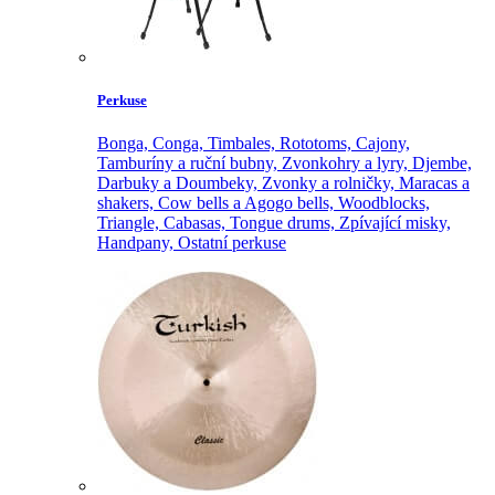
Perkuse
Bonga,
Conga,
Timbales,
Rototoms,
Cajony,
Tamburíny a ruční bubny,
Zvonkohry a lyry,
Djembe,
Darbuky a Doumbeky,
Zvonky a rolničky,
Maracas a
shakers,
Cow bells a Agogo bells,
Woodblocks,
Triangle,
Cabasas,
Tongue drums,
Zpívající misky,
Handpany,
Ostatní perkuse