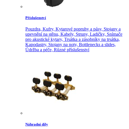
Příslušenství
Pouzdra,
Kufry,
Kytarové popruhy a pásy,
Stojany a
upevnění na stěnu,
Kabely,
Struny,
Ladičky,
Snímače
pro akustické kytary,
Trsátka a zásobníky na trsátka,
Kapodastry,
Stojany na noty,
Bottlenecks a slides,
Údržba a péče,
Různé příslušenství
Náhradní díly