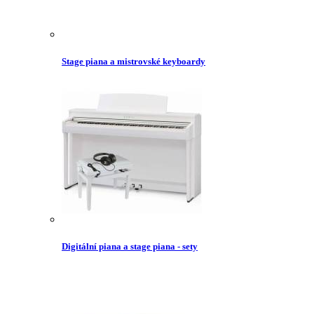
Stage piana a mistrovské keyboardy
Digitální piana a stage piana - sety