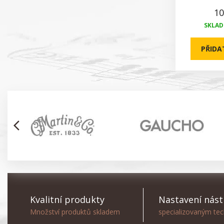
10
SKLADE
PŘIDA
arrow_back_ios
Kvalitní produkty
Nastavení nást
Množství produktů skladem
specializovaným te