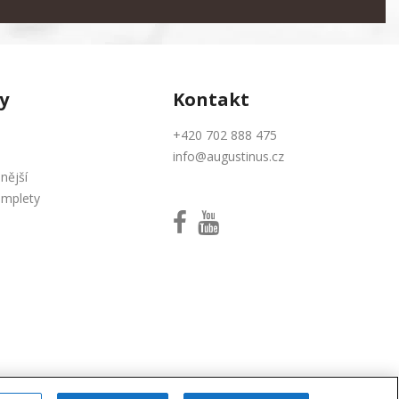
y
Kontakt
+420 702 888 475
info@augustinus.cz
nější
omplety