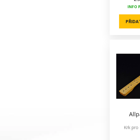
INFO 
PŘIDA
All
Krk pro