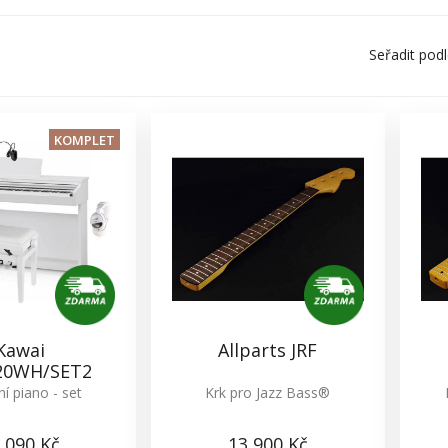
Seřadit pod
KOMPLET
Kawai
Allparts JRF
20WH/SET2
ní piano - set
Krk pro Jazz Bass®
 090 Kč
13 900 Kč