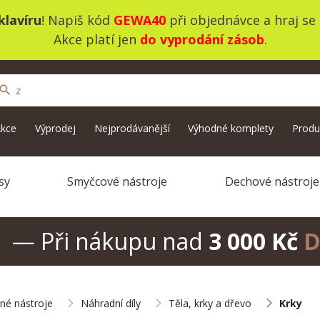
lavíru
! Napiš kód
GEWA40
při objednávce a hraj se
Akce platí jen
do vyprodání zásob
.
search
kce
Výprodej
Nejprodávanější
Výhodné komplety
Produ
sy
Smyčcové nástroje
Dechové nástroje
— Při nákupu nad
3 000 Kč
D
né nástroje
Náhradní díly
Těla, krky a dřevo
Krky