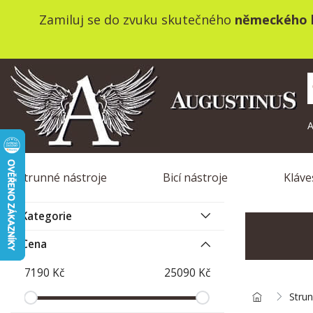
Zamiluj se do zvuku skutečného
německého k
A
Strunné nástroje
Bicí nástroje
Kláve
Kategorie
Cena
Strun