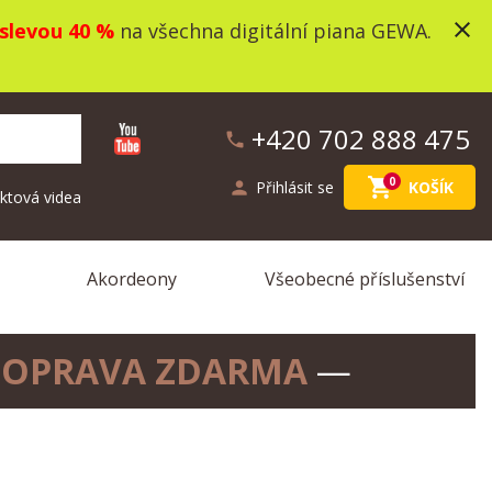
close
slevou 40 %
na všechna digitální piana GEWA.
+420 702 888 475
phone
shopping_cart
0
person
Přihlásit se
KOŠÍK
ktová videa
Akordeony
Všeobecné příslušenství
OPRAVA ZDARMA
—