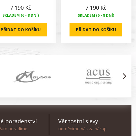
7 190 Kč
7 190 Kč
SKLADEM (6 - 8 DNÍ)
SKLADEM (6 - 8 DNÍ)
PŘIDAT DO KOŠÍKU
PŘIDAT DO KOŠÍKU
arrow_forward_ios
é poradenství
Věrnostní slevy
 Vám poradíme
odměníme Vás za nákup