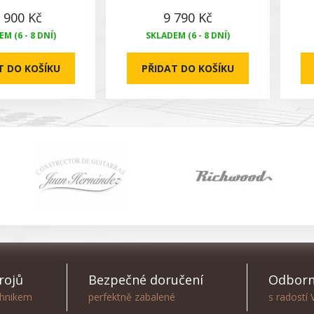
 900 Kč
9 790 Kč
M (6 - 8 DNÍ)
SKLADEM (6 - 8 DNÍ)
T DO KOŠÍKU
PŘIDAT DO KOŠÍKU
rojů
Bezpečné doručení
Odborn
chnikem
perfektně zabalené
s radostí