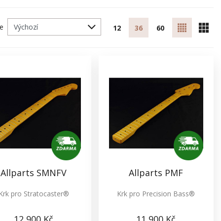
le
12
36
60
Allparts SMNFV
Allparts PMF
Krk pro Stratocaster®
Krk pro Precision Bass®
12 900 Kč
11 900 Kč