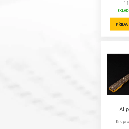
11
SKLADE
PŘIDA
All
Krk pr