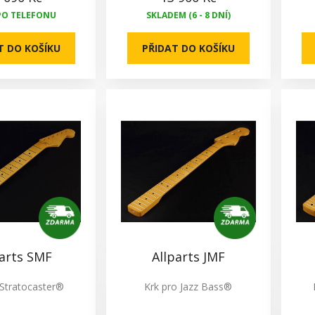
PO TELEFONU
SKLADEM (6 - 8 DNÍ)
T DO KOŠÍKU
PŘIDAT DO KOŠÍKU
parts SMF
Allparts JMF
 Stratocaster®
Krk pro Jazz Bass®