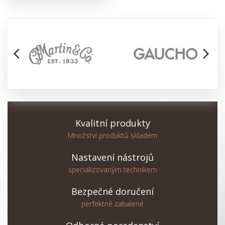
arrow_back_ios
arrow_forward_ios
Kvalitní produkty
Množství produktů skladem
Nastavení nástrojů
specializovaným technikem
Bezpečné doručení
perfektně zabalené