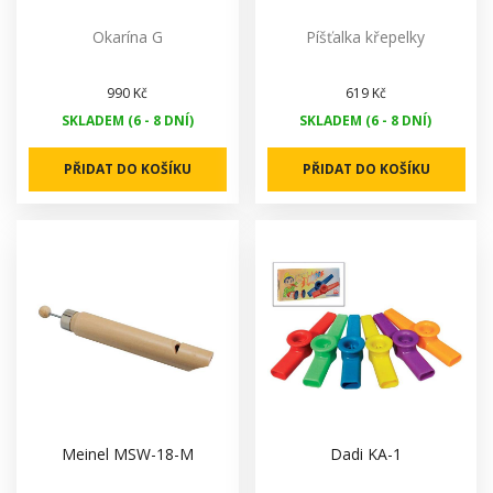
Okarína G
Píšťalka křepelky
990 Kč
619 Kč
SKLADEM (6 - 8 DNÍ)
SKLADEM (6 - 8 DNÍ)
PŘIDAT DO KOŠÍKU
PŘIDAT DO KOŠÍKU
Meinel MSW-18-M
Dadi KA-1