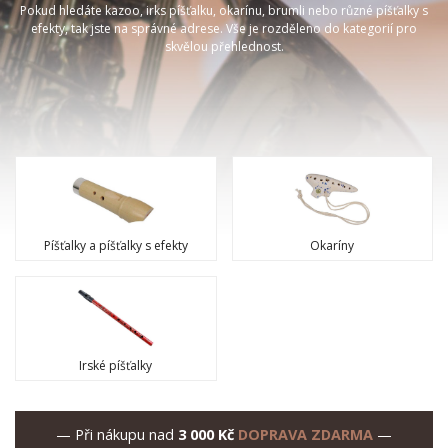
Pokud hledáte kazoo, irks píšťalku, okarínu, brumli nebo různé píšťalky s
efekty, tak jste na správné adrese. Vše je rozděleno do kategorií pro
skvělou přehlednost.
Píšťalky a píšťalky s efekty
Okaríny
Irské píšťalky
— Při nákupu nad
3 000 Kč
DOPRAVA ZDARMA
—