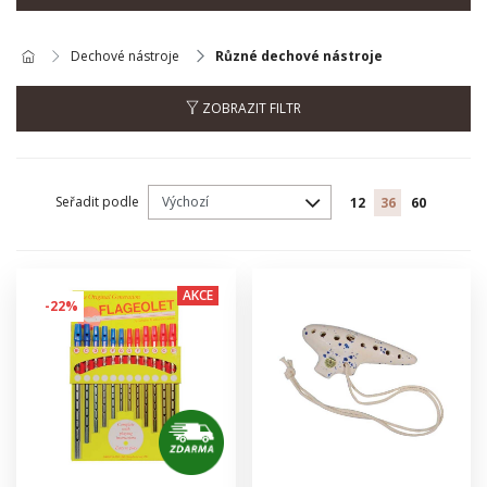
Dechové nástroje
Různé dechové nástroje
ZOBRAZIT FILTR
Seřadit podle
12
36
60
AKCE
-22%