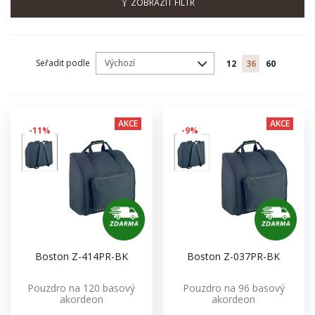
ZOBRAZIT FILTR
Seřadit podle
12
36
60
AKCE
AKCE
-11%
-9%
Boston Z-414PR-BK
Boston Z-037PR-BK
Pouzdro na 120 basový
Pouzdro na 96 basový
akordeon
akordeon