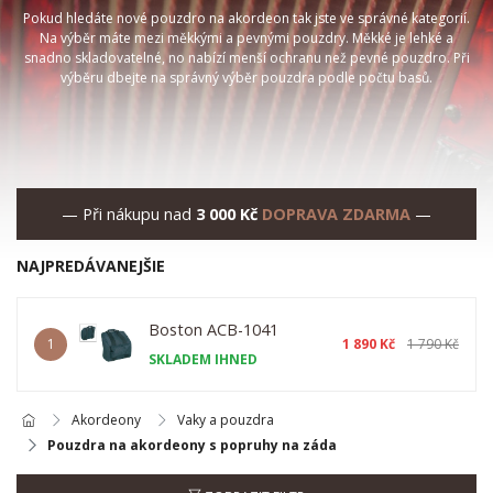
Pokud hledáte nové pouzdro na akordeon tak jste ve správné kategorií.
Na výběr máte mezi měkkými a pevnými pouzdry. Měkké je lehké a
snadno skladovatelné, no nabízí menší ochranu než pevné pouzdro. Při
výběru dbejte na správný výběr pouzdra podle počtu basů.
— Při nákupu nad
3 000 Kč
DOPRAVA ZDARMA
—
NAJPREDÁVANEJŠIE
Boston ACB-1041
1
1 890 Kč
1 790 Kč
SKLADEM IHNED
Akordeony
Vaky a pouzdra
Pouzdra na akordeony s popruhy na záda