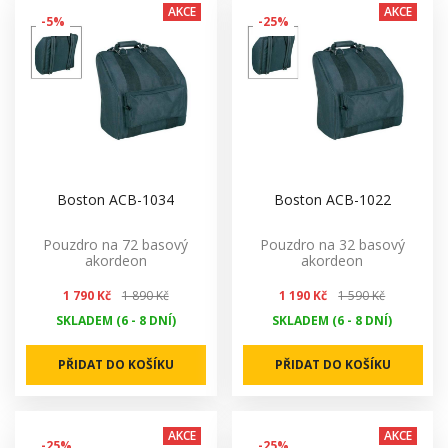
AKCE
AKCE
-5%
-25%
Boston ACB-1034
Boston ACB-1022
Pouzdro na 72 basový
Pouzdro na 32 basový
akordeon
akordeon
1 790 Kč
1 890 Kč
1 190 Kč
1 590 Kč
SKLADEM (6 - 8 DNÍ)
SKLADEM (6 - 8 DNÍ)
PŘIDAT DO KOŠÍKU
PŘIDAT DO KOŠÍKU
AKCE
AKCE
-25%
-25%