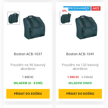
NEJPRODÁVANĚJŠÍ
AKCE
6%
Boston ACB-1037
Boston ACB-1041
Pouzdro na 96 basový
Pouzdro na 120 basový
akordeon
akordeon
1 890 Kč
1 890 Kč
1 790 Kč
SKLADEM (6 - 8 DNÍ)
SKLADEM IHNED
PŘIDAT DO KOŠÍKU
PŘIDAT DO KOŠÍKU