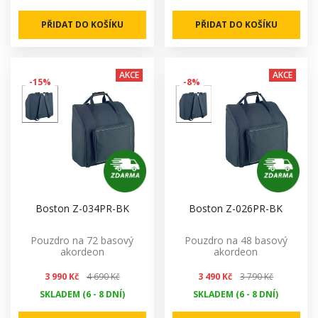
PŘIDAT DO KOŠÍKU
PŘIDAT DO KOŠÍKU
AKCE
AKCE
-15%
-8%
Boston Z-034PR-BK
Boston Z-026PR-BK
Pouzdro na 72 basový
Pouzdro na 48 basový
akordeon
akordeon
3 990 Kč
4 690 Kč
3 490 Kč
3 790 Kč
SKLADEM (6 - 8 DNÍ)
SKLADEM (6 - 8 DNÍ)