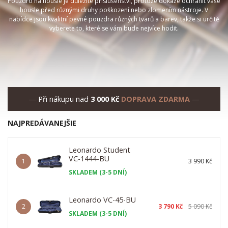
Pouzdro na housle je důležité příslušenství, protože dokáže ochránit vaše
housle před různými druhy poškození nebo zlomením nástroje. V
nabídce jsou kvalitní pevné pouzdra různých tvarů a barev, takže si určitě
vyberete to, které se vám bude nejvíce hodit.
— Při nákupu nad
3 000 Kč
DOPRAVA ZDARMA
—
NAJPREDÁVANEJŠIE
Leonardo Student
VC-1444-BU
1
3 990 Kč
SKLADEM (3-5 DNÍ)
Leonardo VC-45-BU
2
3 790 Kč
5 090 Kč
SKLADEM (3-5 DNÍ)