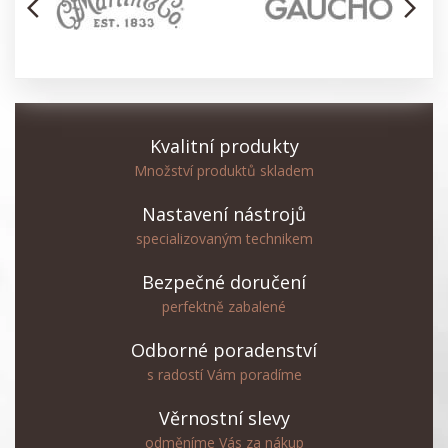
arrow_back_ios
arrow_forward_ios
Kvalitní produkty
Množství produktů skladem
Nastavení nástrojů
specializovaným technikem
Bezpečné doručení
perfektně zabalené
Odborné poradenství
s radostí Vám poradíme
Věrnostní slevy
odměníme Vás za nákup