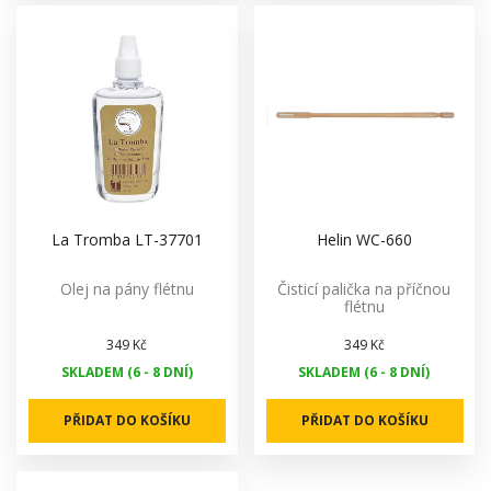
La Tromba LT-37701
Helin WC-660
Olej na pány flétnu
Čisticí palička na příčnou
flétnu
349 Kč
349 Kč
SKLADEM (6 - 8 DNÍ)
SKLADEM (6 - 8 DNÍ)
PŘIDAT DO KOŠÍKU
PŘIDAT DO KOŠÍKU