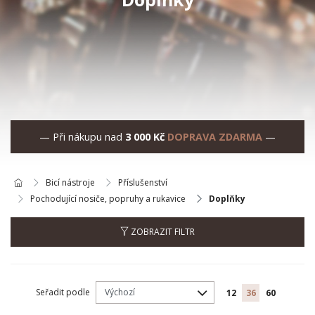
— Při nákupu nad
3 000 Kč
DOPRAVA ZDARMA
—
Bicí nástroje
Příslušenství
Pochodující nosiče, popruhy a rukavice
Doplňky
ZOBRAZIT FILTR
Seřadit podle
12
36
60