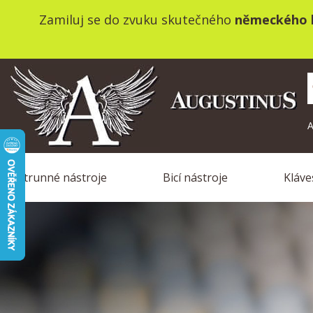
Zamiluj se do zvuku skutečného
německého k
A
Strunné nástroje
Bicí nástroje
Kláve