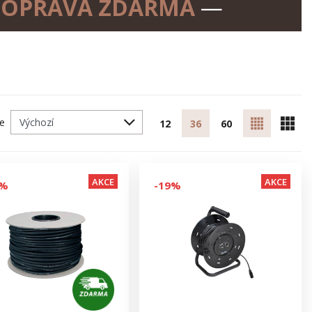
OPRAVA ZDARMA
—
le
12
36
60
AKCE
AKCE
5%
-19%