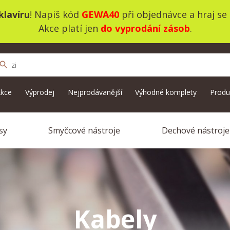
lavíru
! Napiš kód
GEWA40
při objednávce a hraj se
Akce platí jen
do vyprodání zásob
.
search
kce
Výprodej
Nejprodávanější
Výhodné komplety
Produ
sy
Smyčcové nástroje
Dechové nástroje
Kabely