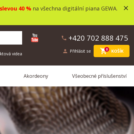
close
slevou 40 %
na všechna digitální piana GEWA.
+420 702 888 475
phone
shopping_cart
0
person
Přihlásit se
KOŠÍK
ktová videa
Akordeony
Všeobecné příslušenství