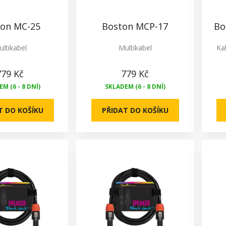
on MC-25
Boston MCP-17
Bo
ltikabel
Multikabel
Ka
779 Kč
779 Kč
M (6 - 8 DNÍ)
SKLADEM (6 - 8 DNÍ)
T DO KOŠÍKU
PŘIDAT DO KOŠÍKU