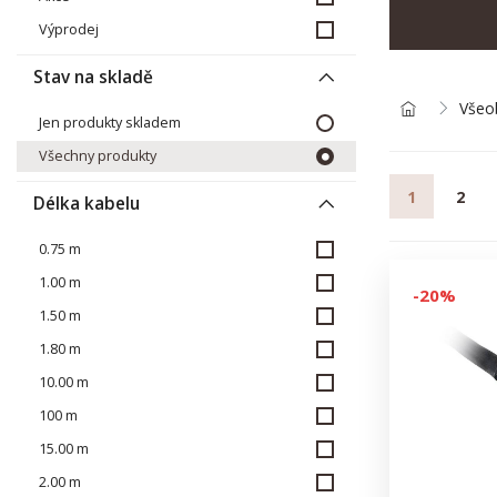
Výprodej
Stav na skladě
Všeob
Jen produkty skladem
Všechny produkty
1
2
Délka kabelu
0.75 m
1.00 m
-20%
1.50 m
1.80 m
10.00 m
100 m
15.00 m
2.00 m