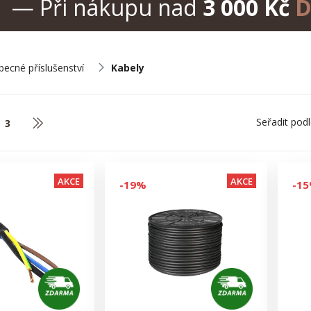
— Při nákupu nad
3 000 Kč
D
ecné příslušenství
Kabely
Seřadit pod
3
AKCE
AKCE
-19%
-1