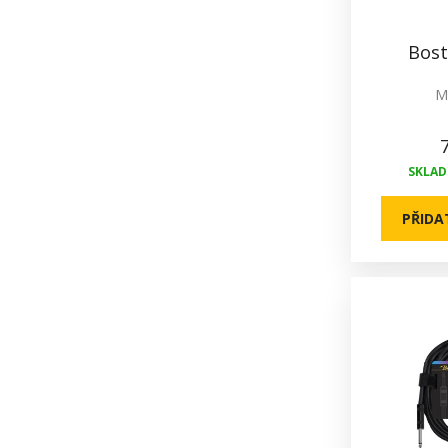
Bost
Mu
SKLADE
PŘIDA