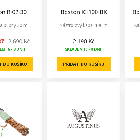
on R-02-30
Boston IC-100-BK
Bo
na bubny 30 m
Nástrojový kabel 100 m
Ka
Kč
2 690 Kč
2 190 Kč
M (6 - 8 DNÍ)
SKLADEM (6 - 8 DNÍ)
T DO KOŠÍKU
PŘIDAT DO KOŠÍKU