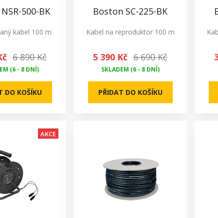
 NSR-500-BK
Boston SC-225-BK
aný kabel 100 m
Kabel na reproduktor 100 m
Kab
Kč
6 890 Kč
5 390 Kč
6 690 Kč
M (6 - 8 DNÍ)
SKLADEM (6 - 8 DNÍ)
T DO KOŠÍKU
PŘIDAT DO KOŠÍKU
AKCE