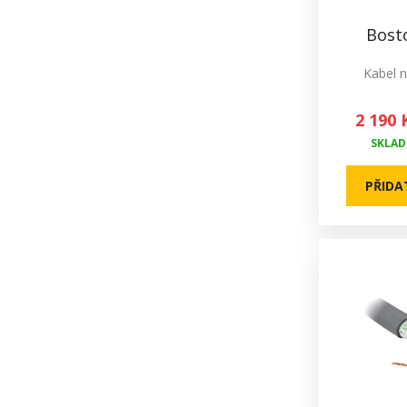
Bost
Kabel 
2 190 
SKLADE
PŘIDA