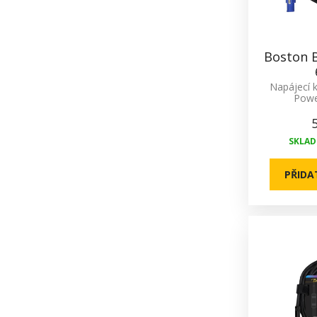
Boston B
Napájecí 
Powe
SKLADE
PŘIDA