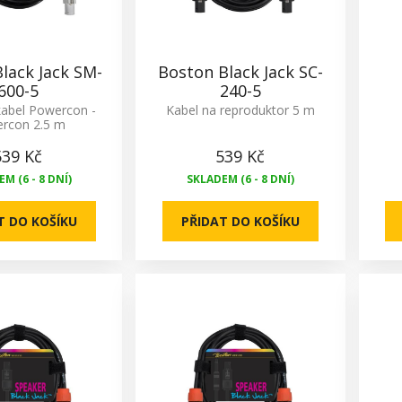
lack Jack SM-
Boston Black Jack SC-
600-5
240-5
kabel Powercon -
Kabel na reproduktor 5 m
rcon 2.5 m
539 Kč
539 Kč
M (6 - 8 DNÍ)
SKLADEM (6 - 8 DNÍ)
T DO KOŠÍKU
PŘIDAT DO KOŠÍKU