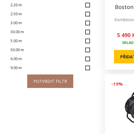
2.20 m
Boston
2.50 m
Kombinov
3.00 m
30.00 m
5 490 
5.00 m
SKLADE
50.00 m
PŘIDA
6.00 m
9.00 m
POTVRDIT FILTR
-19%