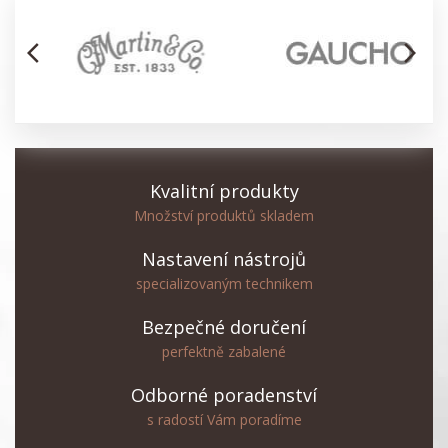
arrow_back_ios
arrow_forward_ios
Kvalitní produkty
Množství produktů skladem
Nastavení nástrojů
specializovaným technikem
Bezpečné doručení
perfektně zabalené
Odborné poradenství
s radostí Vám poradíme