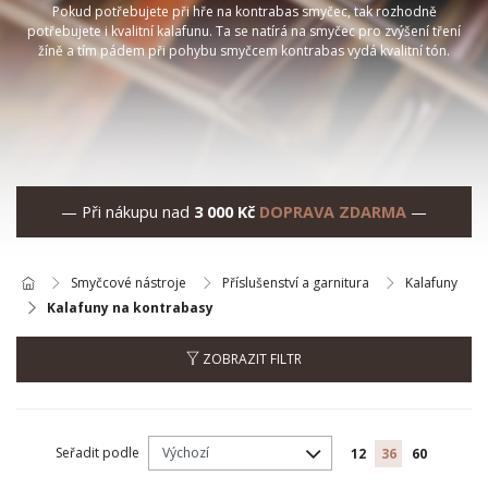
Pokud potřebujete při hře na kontrabas smyčec, tak rozhodně
potřebujete i kvalitní kalafunu. Ta se natírá na smyčec pro zvýšení tření
žíně a tím pádem při pohybu smyčcem kontrabas vydá kvalitní tón.
— Při nákupu nad
3 000 Kč
DOPRAVA ZDARMA
—
Smyčcové nástroje
Příslušenství a garnitura
Kalafuny
Kalafuny na kontrabasy
ZOBRAZIT FILTR
Seřadit podle
12
36
60