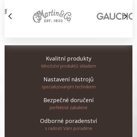
arrow_back_ios
arrow_forward_ios
Kvalitní produkty
Množství produktů skladem
Nastavení nástrojů
specializovaným technikem
Bezpečné doručení
perfektně zabalené
Odborné poradenství
s radostí Vám poradíme