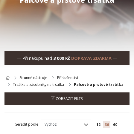
— Při nákupu nad
3 000 Kč
DOPRAVA ZDARMA
—
Strunné nástroje
Příslušenství
Trsátka a zásobníky na trsátka
Palcové a prstové trsátka
ZOBRAZIT FILTR
Seřadit podle
12
36
60