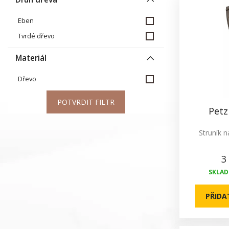
Eben
Tvrdé dřevo
Materiál
Dřevo
POTVRDIT FILTR
Petz
Struník n
3
SKLADE
PŘIDA