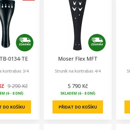
 TB-0134-TE
Moser Flex MFT
a kontrabas 3/4
Struník na kontrabas 4/4
S
Kč
9 290 Kč
5 790 Kč
M (6 - 8 DNÍ)
SKLADEM (6 - 8 DNÍ)
T DO KOŠÍKU
PŘIDAT DO KOŠÍKU