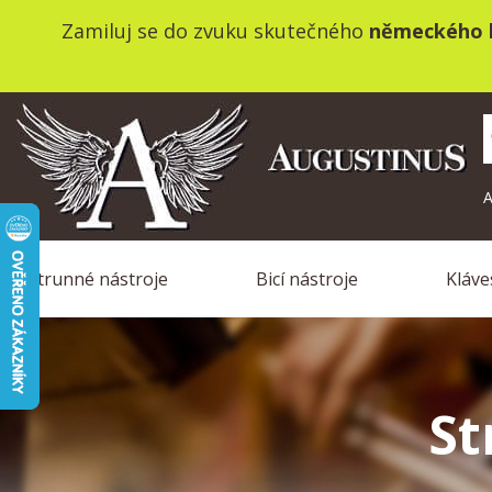
Zamiluj se do zvuku skutečného
německého k
A
Strunné nástroje
Bicí nástroje
Kláve
S