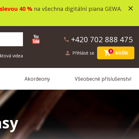
close
slevou 40 %
na všechna digitální piana GEWA.
+420 702 888 475
phone
shopping_cart
0
person
Přihlásit se
KOŠÍK
ktová videa
Akordeony
Všeobecné příslušenství
asy