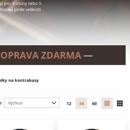
ýt pro 4 struny nebo 5
truníku podle velikosti
OPRAVA ZDARMA
—
níky na kontrabasy
le
12
36
60