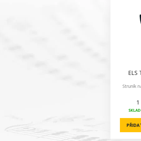
ELS 
Struník n
1
SKLADE
PŘIDA