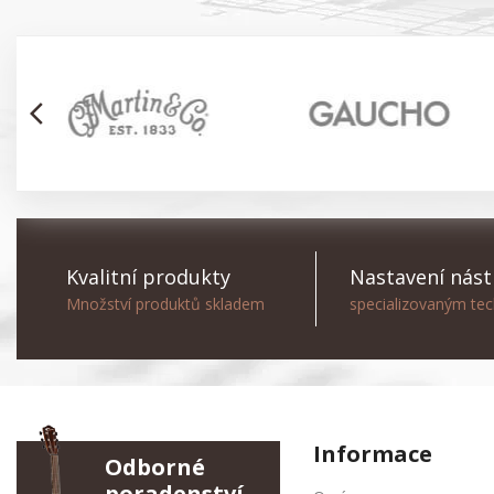
arrow_back_ios
Kvalitní produkty
Nastavení nást
Množství produktů skladem
specializovaným te
Informace
Odborné
poradenství