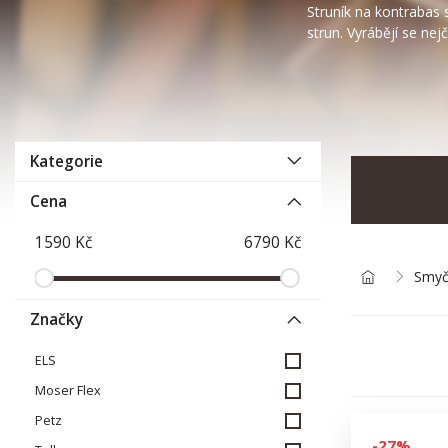
Struník na kontrabas 
strun. Vyrábějí se nej
Kategorie
Cena
Smyč
Značky
ELS
Moser Flex
Petz
-27%