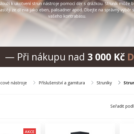
slouží k ukotvení strun nástroje pomocí děr s drážkou. Struník může b
častěji ze dřeva jako eben, palisadner apod. Dbejte na správný výběr s
vašeho kontrabasu.
— Při nákupu nad
3 000 Kč
D
cové nástroje
Příslušenství a garnitura
Struníky
Stru
Seřadit pod
AKCE