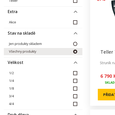
Teller
Extra
Akce
Stav na skladě
Jen produkty skladem
Teller
Všechny produkty
Velikost
Struník n
1/2
6 790 
1/4
SKLADE
1/8
PŘIDA
3/4
4/4
Druh dřeva