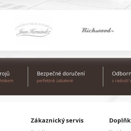
rojů
Bezpečné doručení
Odborn
chnikem
perfektně zabalené
s radostí
Zákaznický servis
Doplňk