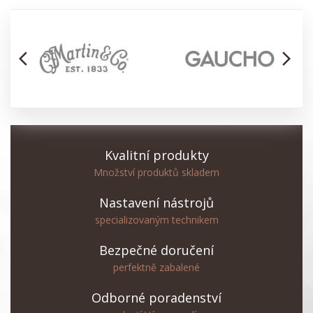
arrow_back_ios
arrow_forward_ios
Kvalitní produkty
Množství produktů skladem
Nastavení nástrojů
specializovaným technikem
Bezpečné doručení
perfektně zabalené
Odborné poradenství