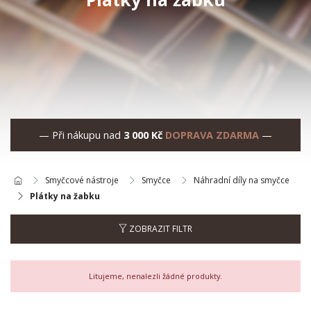
— Při nákupu nad
3 000 Kč
DOPRAVA ZDARMA
—
Smyčcové nástroje
Smyčce
Náhradní díly na smyčce
Plátky na žabku
ZOBRAZIT FILTR
Litujeme, nenalezli žádné produkty.