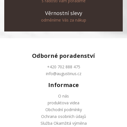
s radostí Vám poradíme
Věrnostní slevy
odměníme Vás za nákup
Odborné
poradenství
+420 702 888 475
info@augustinus.cz
Informace
O nás
produktova videa
Obchodní podmínky
Ochrana osobních údajů
Služba Okamžitá výměna