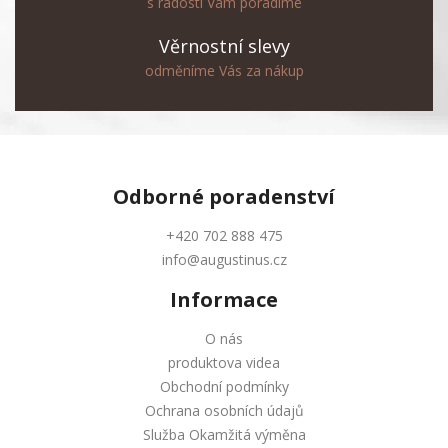
s radostí Vám poradíme
Věrnostní slevy
odměníme Vás za nákup
Odborné
poradenství
+420 702 888 475
info@augustinus.cz
Informace
O nás
produktova videa
Obchodní podmínky
Ochrana osobních údajů
Služba Okamžitá výměna