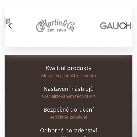
arrow_back_ios
arrow_forward_ios
Kvalitní produkty
Množství produktů skladem
Nastavení nástrojů
specializovaným technikem
Bezpečné doručení
perfektně zabalené
Odborné poradenství