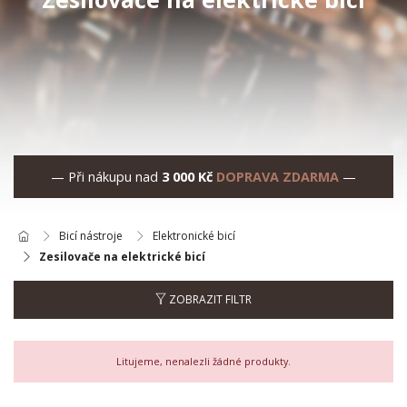
— Při nákupu nad
3 000 Kč
DOPRAVA ZDARMA
—
Bicí nástroje
Elektronické bicí
Zesilovače na elektrické bicí
ZOBRAZIT FILTR
Litujeme, nenalezli žádné produkty.