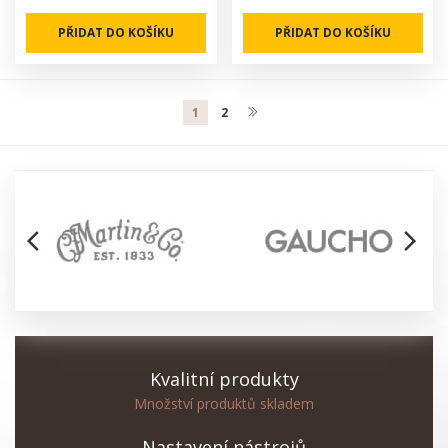
PŘIDAT DO KOŠÍKU
PŘIDAT DO KOŠÍKU
1
2
arrow_back_ios
arrow_forward_ios
Kvalitní produkty
Množství produktů skladem
Nastavení nástrojů