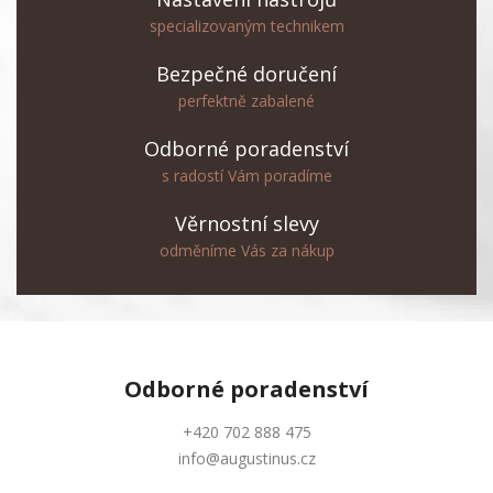
specializovaným technikem
Bezpečné doručení
perfektně zabalené
Odborné poradenství
s radostí Vám poradíme
Věrnostní slevy
odměníme Vás za nákup
Odborné
poradenství
+420 702 888 475
info@augustinus.cz