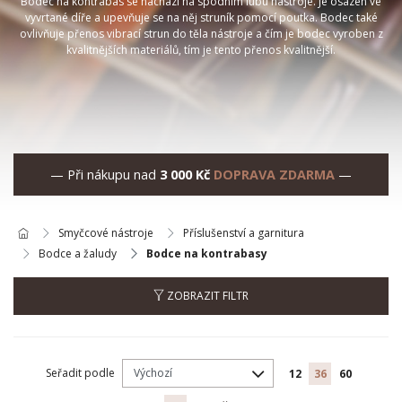
Bodec na kontrabas se nachází na spodním lubu nástroje. Je osazen ve
vyvrtané díře a upevňuje se na něj struník pomocí poutka. Bodec také
ovlivňuje přenos vibrací strun do těla nástroje a čím je bodec vyroben z
kvalitnějších materiálů, tím je tento přenos kvalitnější.
— Při nákupu nad
3 000 Kč
DOPRAVA ZDARMA
—
Smyčcové nástroje
Příslušenství a garnitura
Bodce a žaludy
Bodce na kontrabasy
ZOBRAZIT FILTR
Seřadit podle
12
36
60