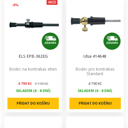
AKCE
-8%
ELS EPB-362EG
Ulsa 414648
Bodec na kontrabas eben
Bodec pro kontrabas
Standard
4 790 Kč
5 190 Kč
4 790 Kč
SKLADEM (6 - 8 DNÍ)
SKLADEM (6 - 8 DNÍ)
PŘIDAT DO KOŠÍKU
PŘIDAT DO KOŠÍKU