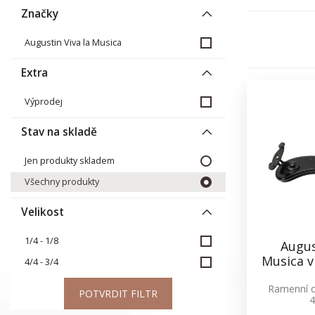
Značky
Augustin Viva la Musica
Extra
Výprodej
Stav na skladě
Jen produkty skladem
Všechny produkty
Velikost
1/4 - 1/8
Augus
Musica vi
4/4 - 3/4
Ramenní o
POTVRDIT FILTR
4