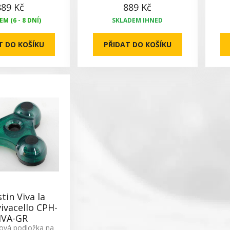
889 Kč
889 Kč
M (6 - 8 DNÍ)
SKLADEM IHNED
T DO KOŠÍKU
PŘIDAT DO KOŠÍKU
tin Viva la
ivacello CPH-
IVA-GR
zová podložka na