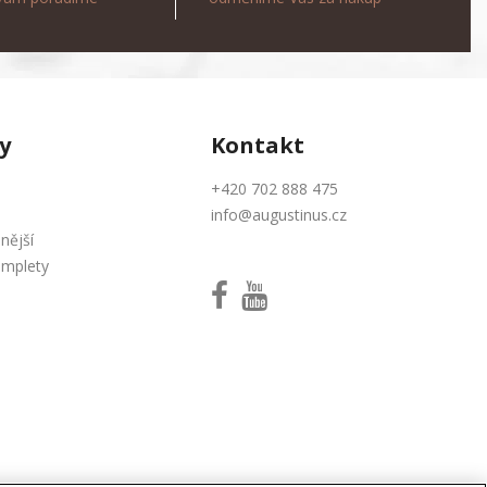
y
Kontakt
+420 702 888 475
info@augustinus.cz
nější
omplety