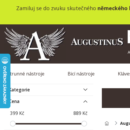
Zamiluj se do zvuku skutečného
německého k
A
Strunné nástroje
Bicí nástroje
Kláve
Kategorie
Cena
Augu