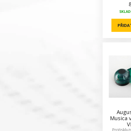
SKLADE
PŘIDA
Augus
Musica v
V
Protisklu