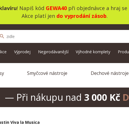
lavíru
! Napiš kód
GEWA40
při objednávce a hraj se
Akce platí jen
do vyprodání zásob
.
search
kce
Výprodej
Nejprodávanější
Výhodné komplety
Produ
sy
Smyčcové nástroje
Dechové nástroje
— Při nákupu nad
3 000 Kč
D
stin Viva la Musica