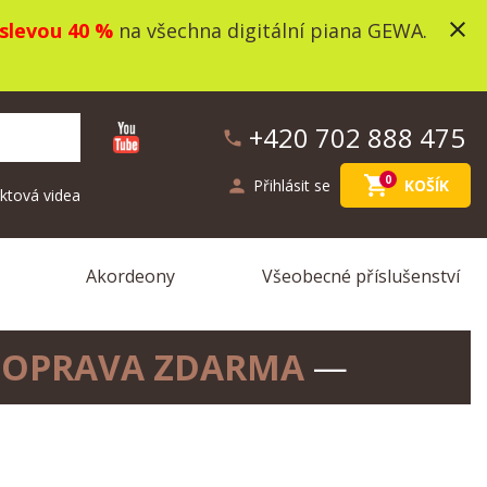
close
slevou 40 %
na všechna digitální piana GEWA.
+420 702 888 475
phone
shopping_cart
0
person
Přihlásit se
KOŠÍK
ktová videa
Akordeony
Všeobecné příslušenství
OPRAVA ZDARMA
—