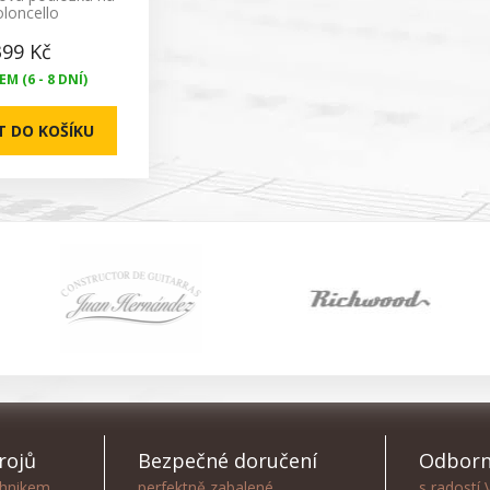
oloncello
399 Kč
M (6 - 8 DNÍ)
T DO KOŠÍKU
rojů
Bezpečné doručení
Odborn
chnikem
perfektně zabalené
s radostí