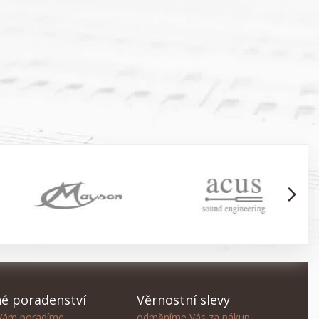
arrow_forward_ios
é poradenství
Věrnostní slevy
 Vám poradíme
odměníme Vás za nákup